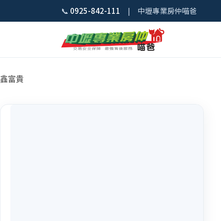
📞
0925-842-111
| 中壢專業房仲喵爸
鑫富貴