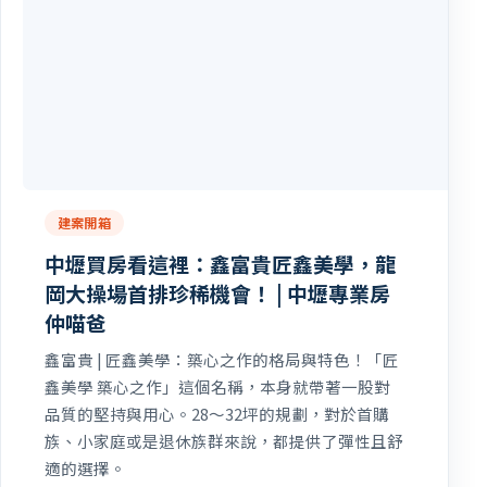
建案開箱
中壢買房看這裡：鑫富貴匠鑫美學，龍
岡大操場首排珍稀機會！ | 中壢專業房
仲喵爸
鑫富貴 | 匠鑫美學：築心之作的格局與特色！「匠
鑫美學 築心之作」這個名稱，本身就帶著一股對
品質的堅持與用心。28～32坪的規劃，對於首購
族、小家庭或是退休族群來說，都提供了彈性且舒
適的選擇。