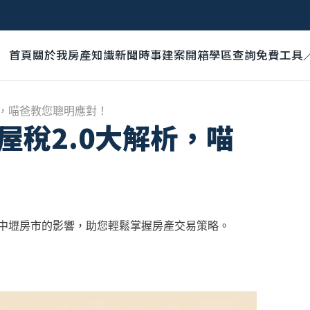
首頁
關於我
房產知識
新聞時事
建案開箱
學區查詢
免費工具
析，喵爸教您聰明應對！
屋稅2.0大解析，喵
對中壢房市的影響，助您輕鬆掌握房產交易策略。