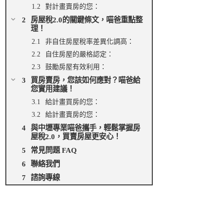
對計畫賣房的您：
房屋稅2.0的關鍵條文，喵爸重點整
理！
非自住房屋稅率差異化調高：
自住房屋的嚴格認定：
鼓勵房屋有效利用：
買房賣房，您該如何應對？喵爸給
您實用建議！
給計畫買房的您：
給計畫賣房的您：
與中壢專業喵爸攜手，輕鬆掌握房
屋稅2.0，買賣房屋更安心！
常見問題 FAQ
聯絡我們
諮詢專線