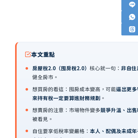
本文重點
房屋稅2.0（囤房稅2.0）
核心就一句：
非自住
健全房市。
想買房的看這：囤房成本變高，可能
逼出更多
來持有稅一定要算進財務規劃
。
想賣房的注意：市場物件變多
競爭升溫、出售
被看見。
自住要享低稅率變嚴格：
本人、配偶及未成年