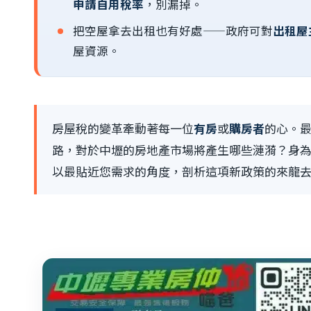
申請自用稅率
，別漏掉。
把空屋拿去出租也有好處——政府可對
出租屋
屋資源。
房屋稅的變革牽動著每一位
有房
或
購房者
的心。
路，對於中壢的房地產市場將產生哪些漣漪？身
以最貼近您需求的角度，剖析這項新政策的來龍