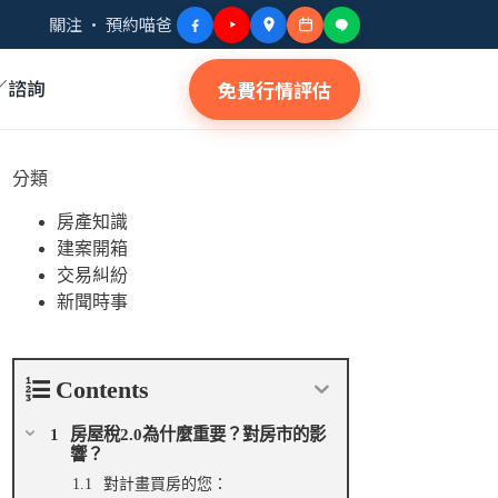
關注 · 預約喵爸
／諮詢
免費行情評估
分類
房產知識
建案開箱
交易糾紛
新聞時事
Contents
房屋稅2.0為什麼重要？對房市的影
響？
對計畫買房的您：