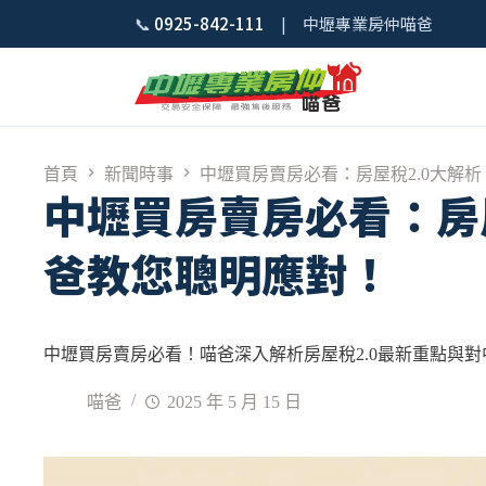
📞
0925-842-111
| 中壢專業房仲喵爸
首頁
新聞時事
中壢買房賣房必看：房屋稅2.0大解
中壢買房賣房必看：房
爸教您聰明應對！
中壢買房賣房必看！喵爸深入解析房屋稅2.0最新重點與
喵爸
2025 年 5 月 15 日