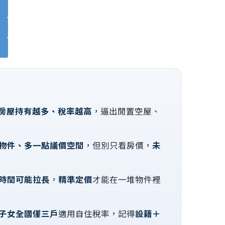
房屋持有越多、稅率越高
，逼出閒置空屋、
物件、多一點議價空間
，但別只看房價，
未
時間可能拉長
，
精準定價
才能在一堆物件裡
子女全國僅三戶
適用自住稅率，記得
設籍＋