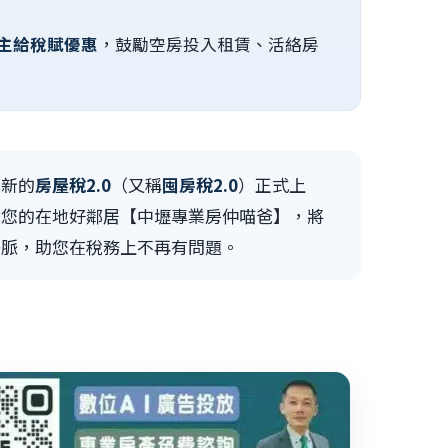
主給稅賦優惠
，鼓勵空房投入租賃、活絡房
最新的
房屋稅2.0
（又稱
囤房稅2.0
）正式上
為您的在地好鄰居【中壢專業房仲喵爸】，將
去脈，助您在稅務上不再有問題。